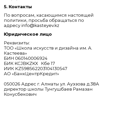
5. Контакты
По вопросам, касающимся настоящей
политики, просьба обращаться по
адресу info@kasteyev.kz
Юридическое лицо
Реквизиты:
ТОО «Школа искусств и дизайна им. А.
Кастеева»
БИН 060140006924
БИК KCJBKZKX Кбе 17
ИИК KZ598562203104130547
АО «БанкЦентрКредит»
050026 Адрес г. Алматы ул. Ауэзова д.38А
директор школы Тунгушбаев Рамазан
Конусбекович